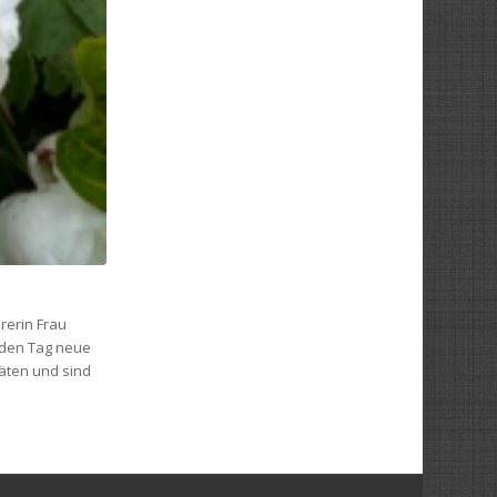
rerin Frau
eden Tag neue
äten und sind