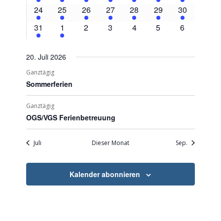
Veranstaltungen
Veranstaltungen
Veranstaltungen
Veranstaltungen
Veranstaltungen
Veranstaltungen
Veranstaltu
2
2
2
2
2
2
2
24
25
26
27
28
29
30
Veranstaltungen
Veranstaltungen
Veranstaltungen
Veranstaltungen
Veranstaltungen
Veranstaltungen
Veranstaltu
2
2
0
0
0
0
0
31
1
2
3
4
5
6
Veranstaltungen
Veranstaltungen
Veranstaltungen
Veranstaltungen
Veranstaltungen
Veranstaltungen
Veranstalt
20. Juli 2026
Ganztägig
Sommerferien
Ganztägig
OGS/VGS Ferienbetreuung
Juli
Dieser Monat
Sep.
Kalender abonnieren